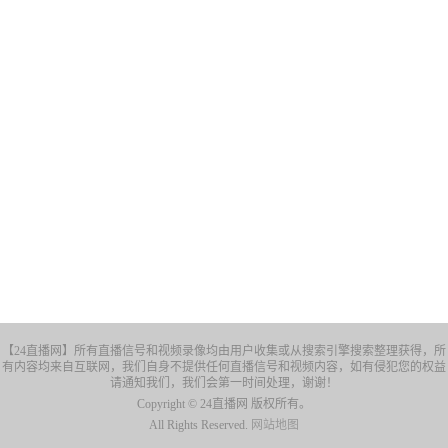
【24直播网】所有直播信号和视频录像均由用户收集或从搜索引擎搜索整理获得，所
有内容均来自互联网，我们自身不提供任何直播信号和视频内容，如有侵犯您的权益
请通知我们，我们会第一时间处理，谢谢！
Copyright © 24直播网 版权所有。
All Rights Reserved.
网站地图