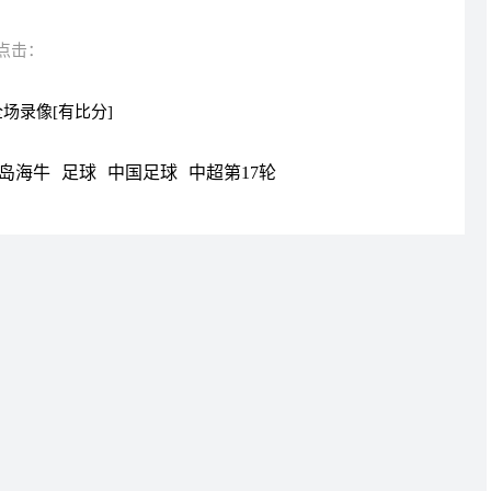
点击：
全场录像[有比分]
岛海牛
足球
中国足球
中超第17轮