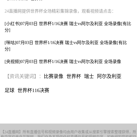
24直播网提供世界杯全场精彩集锦录像，观看视频请点击：
[小红书]07月03日 世界杯1/16决赛 瑞士vs阿尔及利亚 全场录像[有比
分]
[咪咕]07月03日 世界杯1/16决赛 瑞士vs阿尔及利亚 全场录像[有比
分]
[央视频]07月03日 世界杯1/16决赛 瑞士vs阿尔及利亚 全场录像
【资讯关键词】：
比赛录像
世界杯
瑞士
阿尔及利亚
足球
世界杯116决赛
【24直播网】所有直播信号和视频录像均由用户收集或从搜索引擎搜索整理获得，所